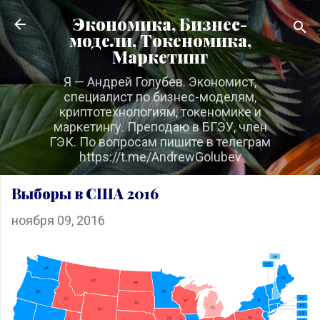
К основному контенту
Экономика, Бизнес-
модели, Токеномика,
Маркетинг
Я — Андрей Голубев. Экономист,
специалист по бизнес-моделям,
криптотехнологиям, токеномике и
маркетингу. Преподаю в БГЭУ, член
ГЭК. По вопросам пишите в телеграм
https://t.me/AndrewGolubev
Выборы в США 2016
ноября 09, 2016