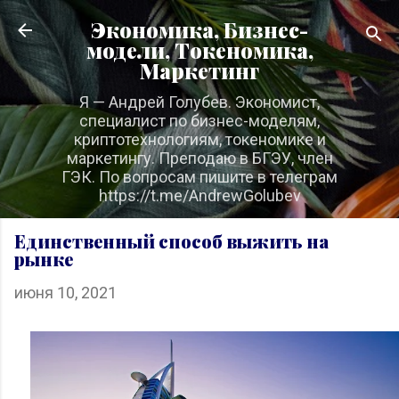
К основному контенту
Экономика, Бизнес-
модели, Токеномика,
Маркетинг
Я — Андрей Голубев. Экономист,
специалист по бизнес-моделям,
криптотехнологиям, токеномике и
маркетингу. Преподаю в БГЭУ, член
ГЭК. По вопросам пишите в телеграм
https://t.me/AndrewGolubev
Единственный способ выжить на
рынке
июня 10, 2021