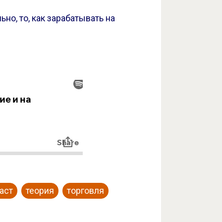
но, то, как зарабатывать на
аст
теория
торговля