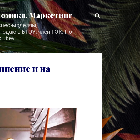
номика, Маркетинг
изнес-моделям,
подаю в БГЭУ, член ГЭК. По
olubev
ышение и на