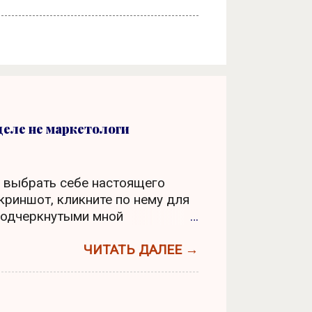
деле не маркетологи
к выбрать себе настоящего
криншот, кликните по нему для
 подчеркнутыми мной
 левом скриншоте задается
аркетолог или продажник, а
ЧИТАТЬ ДАЛЕЕ →
что продажи это цель, а
становка вопроса и
онимании, что такое маркетинг.