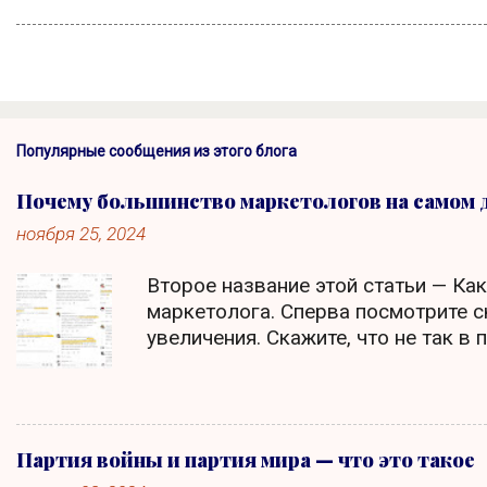
Популярные сообщения из этого блога
Почему большинство маркетологов на самом 
ноября 25, 2024
Второе название этой статьи — Ка
маркетолога. Сперва посмотрите с
увеличения. Скажите, что не так в
высказываниями? Я — ganrage На
вопрос, кто важнее для бизнеса м
затем делается ошибочный вывод, 
маркетинг лишь средство. Сама по
Партия войны и партия мира — что это такое
комментарий говорит о полном неп