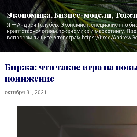
К основному контенту
Экономика, Бизнес-модели, Токе
Я — Андрей Голубев. Экономист, специалист по б
криптотехнологиям, токеномике и маркетингу. Пре
вопросам пишите в телеграм https://t.me/AndrewG
Биржа: что такое игра на пов
понижение
октября 31, 2021