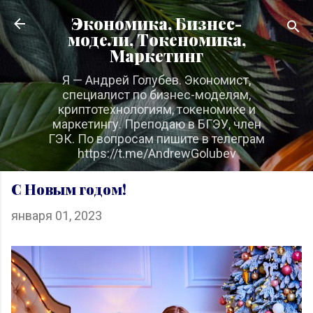
К основному контенту
Экономика, Бизнес-
модели, Токеномика,
Маркетинг
Я — Андрей Голубев. Экономист,
специалист по бизнес-моделям,
криптотехнологиям, токеномике и
маркетингу. Преподаю в БГЭУ, член
ГЭК. По вопросам пишите в телеграм
https://t.me/AndrewGolubev
С Новым годом!
января 01, 2023