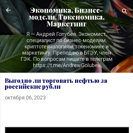
К основному контенту
Экономика, Бизнес-
модели, Токеномика,
Маркетинг
Я — Андрей Голубев. Экономист,
специалист по бизнес-моделям,
криптотехнологиям, токеномике и
маркетингу. Преподаю в БГЭУ, член
ГЭК. По вопросам пишите в телеграм
https://t.me/AndrewGolubev
Выгодно ли торговать нефтью за
российские рубли
октября 06, 2023