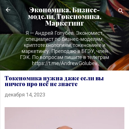
К основному контенту
Экономика, Бизнес-
модели, Токеномика,
Маркетинг
Я — Андрей Голубев. Экономист,
специалист по бизнес-моделям,
криптотехнологиям, токеномике и
маркетингу. Преподаю в БГЭУ, член
ГЭК. По вопросам пишите в телеграм
https://t.me/AndrewGolubev
Токеномика нужна даже если вы
ничего про неё не знаете
декабря 14, 2023