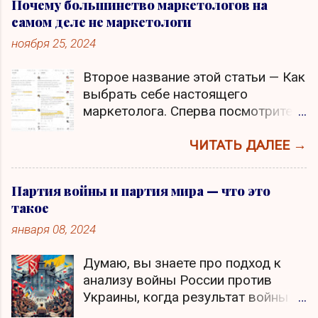
Почему большинство маркетологов на
самом деле не маркетологи
ноября 25, 2024
Второе название этой статьи — Как
выбрать себе настоящего
маркетолога. Сперва посмотрите
скриншот, кликните по нему для
увеличения. Скажите, что не так в
ЧИТАТЬ ДАЛЕЕ →
подчеркнутыми мной
высказываниями? Я — ganrage На
Партия войны и партия мира — что это
левом скриншоте задается вопрос,
такое
кто важнее для бизнеса
января 08, 2024
маркетолог или продажник, а
затем делается ошибочный вывод,
Думаю, вы знаете про подход к
что продажи это цель, а маркетинг
анализу войны России против
лишь средство. Сама постановка
Украины, когда результат войны
вопроса и комментарий говорит о
зависит от того, какая партия в
полном непонимании, что такое